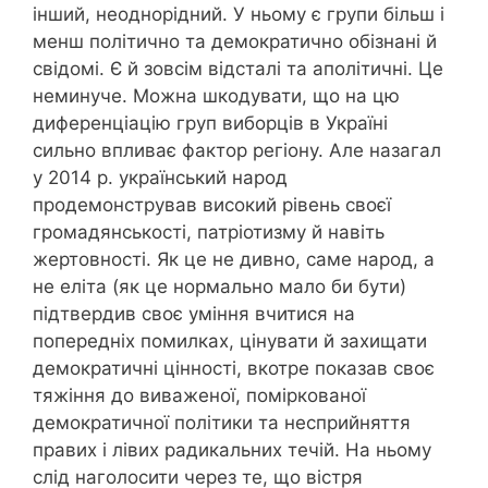
інший, неоднорідний. У ньому є групи більш і
менш політично та демократично обізнані й
свідомі. Є й зовсім відсталі та аполітичні. Це
неминуче. Можна шкодувати, що на цю
диференціацію груп виборців в Україні
сильно впливає фактор регіону. Але назагал
у 2014 р. український народ
продемонстрував високий рівень своєї
громадянськості, патріотизму й навіть
жертовності. Як це не дивно, саме народ, а
не еліта (як це нормально мало би бути)
підтвердив своє уміння вчитися на
попередніх помилках, цінувати й захищати
демократичні цінності, вкотре показав своє
тяжіння до виваженої, поміркованої
демократичної політики та несприйняття
правих і лівих радикальних течій. На ньому
слід наголосити через те, що вістря