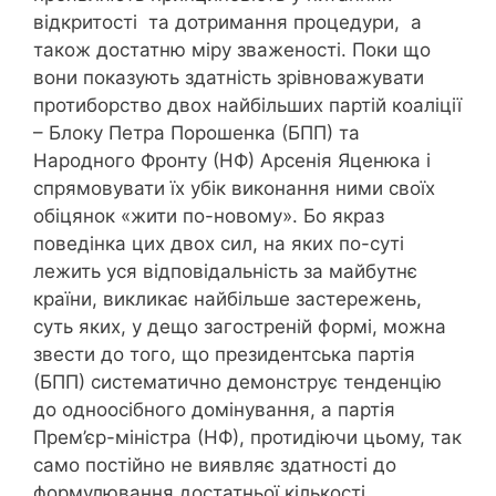
відкритості та дотримання процедури, а
також достатню міру зваженості. Поки що
вони показують здатність зрівноважувати
протиборство двох найбільших партій коаліції
– Блоку Петра Порошенка (БПП) та
Народного Фронту (НФ) Арсенія Яценюка і
спрямовувати їх убік виконання ними своїх
обіцянок «жити по-новому». Бо якраз
поведінка цих двох сил, на яких по-суті
лежить уся відповідальність за майбутнє
країни, викликає найбільше застережень,
суть яких, у дещо загостреній формі, можна
звести до того, що президентська партія
(БПП) систематично демонструє тенденцію
до одноосібного домінування, а партія
Прем’єр-міністра (НФ), протидіючи цьому, так
само постійно не виявляє здатності до
формулювання достатньої кількості