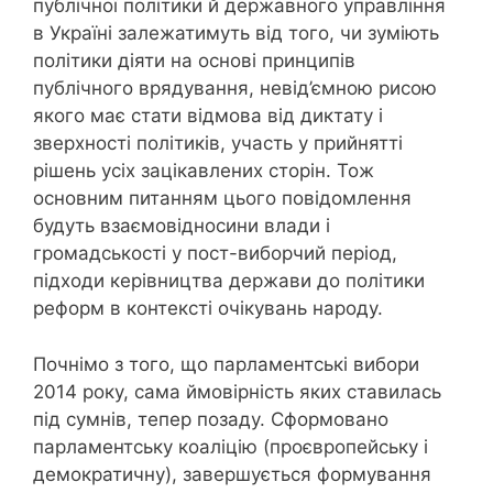
публічної політики й державного управління
в Україні залежатимуть від того, чи зуміють
політики діяти на основі принципів
публічного врядування, невід’ємною рисою
якого має стати відмова від диктату і
зверхності політиків, участь у прийнятті
рішень усіх зацікавлених сторін. Тож
основним питанням цього повідомлення
будуть взаємовідносини влади і
громадськості у пост-виборчий період,
підходи керівництва держави до політики
реформ в контексті очікувань народу.
Почнімо з того, що парламентські вибори
2014 року, сама ймовірність яких ставилась
під сумнів, тепер позаду. Сформовано
парламентську коаліцію (проєвропейську і
демократичну), завершується формування