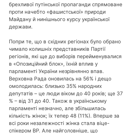
брехливої путінської пропаганди спрямоване
проти начебто «фашистської» природи
Майдану й нинішнього курсу української
держави.
Попри те, що в східних регіонах було обрано
чимало колишніх представників Партії
регіонів, які ще до виборів перейменувалися
в «Опозиційний блок», їхній вплив у
парламенті України незрівнянно впав.
Верховна Рада оновилась на 56% і дещо
омолодилась: близько 35% народних
депутатів – це люди віком до 40 років; ще 37
% – від 31 до 40. Також в українському
парламенті незначно, але збільшилась
кількість жінок; їх тепер 48 (11%). Вперше за
всі роки незалежності жінка стала віце-
спікером ВР. Але найголовніше, що