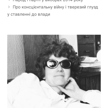
Про консцієнтальну війну і тверезий глузд
у ставленні до влади