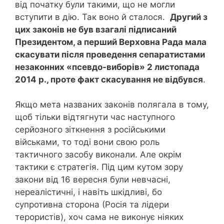
від початку були такими, що не могли
вступити в дію. Так воно й сталося.
Другий з
цих законів не був взагалі підписаний
Президентом, а перший Верховна Рада мала
скасувати
після проведення сепаратистами
незаконних «псевдо-виборів» 2 листопада
2014 р., проте факт скасування не відбувся
.
Якщо мета названих законів полягала в тому,
щоб тільки відтягнути час наступного
серйозного зіткнення з російськими
військами, то тоді вони свою роль
тактичного засобу виконали. Але окрім
тактики є стратегія. Під цим кутом зору
закони від 16 вересня були невчасні,
нереалістичні, і навіть шкідливі, бо
супротивна сторона (Росія та лідери
терористів), хоч сама не виконує ніяких