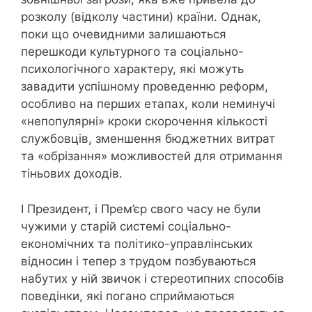
розколу (відколу частини) країни. Однак,
поки що очевидними залишаються
перешкоди культурного та соціально-
психологічного характеру, які можуть
завадити успішному проведенню реформ,
особливо на перших етапах, коли неминучі
«непопулярні» кроки скорочення кількості
службовців, зменшення бюджетних витрат
та «обрізання» можливостей для отримання
тіньових доходів.
І Президент, і Прем’єр свого часу не були
чужими у старій системі соціально-
економічних та політико-управлінських
відносин і тепер з трудом позбуваються
набутих у ній звичок і стереотипних способів
поведінки, які погано сприймаються