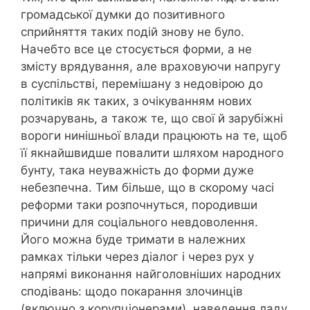
громадської думки до позитивного
сприйняття таких подій знову не було.
Начебто все це стосується форми, а не
змісту врядування, але враховуючи напругу
в суспільстві, перемішану з недовірою до
політиків як таких, з очікуванням нових
розчарувань, а також те, що свої й зарубіжні
вороги нинішньої влади працюють на те, щоб
її якнайшвидше повалити шляхом народного
бунту, така неуважність до форми дуже
небезпечна. Тим більше, що в скорому часі
реформи таки розпочнуться, породивши
причини для соціального невдоволення.
Його можна буде тримати в належних
рамках тільки через діалог і через рух у
напрямі виконання найголовніших народних
сподівань: щодо покарання злочинців
(включно з корупціонерами), наведення ладу