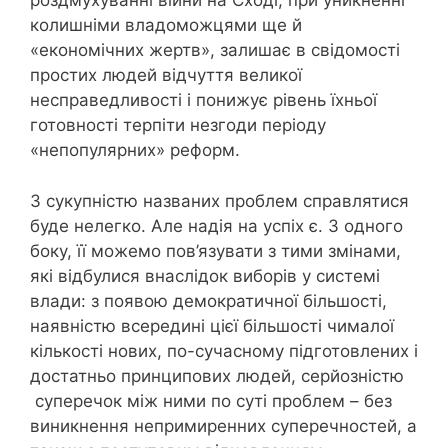
роздмухуванні війни на Сході, при уникненні
колишніми владоможцями ще й
«економічних жертв», залишає в свідомості
простих людей відчуття великої
несправедливості і понижує рівень їхньої
готовності терпіти незгоди періоду
«непопулярних» реформ.
З сукупністю названих проблем справлятися
буде нелегко. Але надія на успіх є. З одного
боку, її можемо пов’язувати з тими змінами,
які відбулися внаслідок виборів у системі
влади: з появою демократичної більшості,
наявністю всередині цієї більшості чималої
кількості нових, по-сучасному підготовлених і
достатньо принципових людей, серйозністю
суперечок між ними по суті проблем – без
виникнення непримиренних суперечностей, а