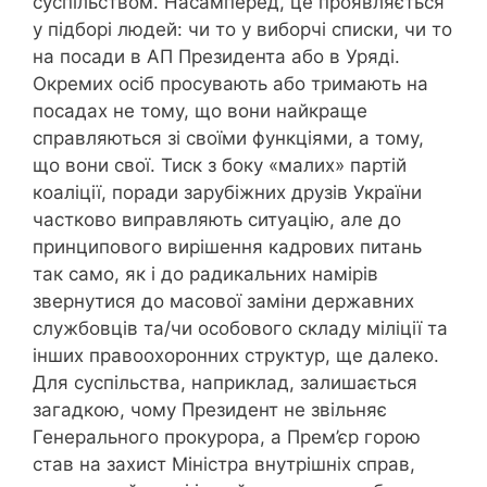
суспільством. Насамперед, це проявляється
у підборі людей: чи то у виборчі списки, чи то
на посади в АП Президента або в Уряді.
Окремих осіб просувають або тримають на
посадах не тому, що вони найкраще
справляються зі своїми функціями, а тому,
що вони свої. Тиск з боку «малих» партій
коаліції, поради зарубіжних друзів України
частково виправляють ситуацію, але до
принципового вирішення кадрових питань
так само, як і до радикальних намірів
звернутися до масової заміни державних
службовців та/чи особового складу міліції та
інших правоохоронних структур, ще далеко.
Для суспільства, наприклад, залишається
загадкою, чому Президент не звільняє
Генерального прокурора, а Прем’єр горою
став на захист Міністра внутрішніх справ,