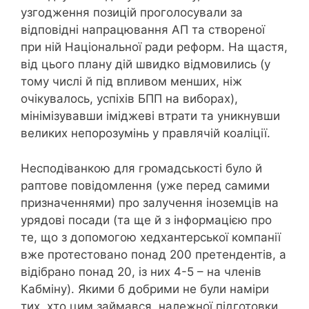
узгодження позицій проголосували за
відповідні напрацювання АП та створеної
при ній Національної ради реформ. На щастя,
від цього плану дій швидко відмовились (у
тому числі й під впливом менших, ніж
очікувалось, успіхів БПП на виборах),
мінімізувавши іміджеві втрати та уникнувши
великих непорозумінь у правлячій коаліції.
Несподіванкою для громадськості було й
раптове повідомлення (уже перед самими
призначеннями) про залучення іноземців на
урядові посади (та ще й з інформацією про
те, що з допомогою хедхантерської компанії
вже протестовано понад 200 претендентів, а
відібрано понад 20, із них 4-5 – на членів
Кабміну). Якими б добрими не були наміри
тих, хто цим займався, належної підготовки