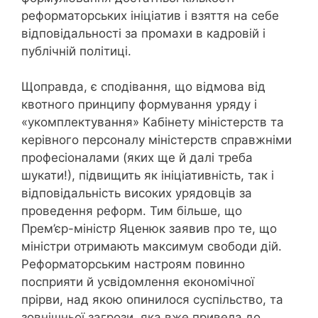
реформаторських ініціатив і взяття на себе
відповідальності за промахи в кадровій і
публічній політиці.
Щоправда, є сподівання, що відмова від
квотного принципу формування уряду і
«укомплектування» Кабінету міністерств та
керівного персоналу міністерств справжніми
професіоналами (яких ще й далі треба
шукати!), підвищить як ініціативність, так і
відповідальність високих урядовців за
проведення реформ. Тим більше, що
Прем’єр-міністр Яценюк заявив про те, що
міністри отримають максимум свободи дій.
Реформаторським настроям повинно
посприяти й усвідомлення економічної
прірви, над якою опинилося суспільство, та
зовнішньої загрози, яка вже привела до