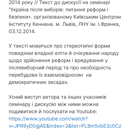
2014 року // Текст до дискусії на семінарі
“Україна після виборів: питання реформ і
безпеки». організованому Київським Центром
Інституту Кеннана. м. Львів, ЛНУ ім. І.Франка,
03.12.2014.
У тексті мовиться про стереотипні форми
поведінки владної еліти й очікування народу
щодо здійснення реформ і врядування у
післявиборчий період та про необхідність
перебудови їх взаємовідносин на
демократичних засадах.
Усний виступ автора та інших учасників
семінару і дискусію між ними можна
подивитися й послухати на Youtube:
https://www.youtube.com/watch?
v=JPR9yD0gjAE&index=3&list=PL8m5vbE3c0Cz