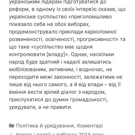
українським лідерам підготуватися до
реформ, в одному із своїх інтерв’ю сказав, що
українське суспільство «приголомшливо
показало себе на обох виборах,
продемонструвало приклади карколомної
розвиненості, освіченості, прогресивності» та
що таке «суспільство має щодня
контролювати [владу]». Однак, наскільки
народ буде здатний і надалі залишатись
мобілізованим, активним, і водночас, не
переходити межі законності, залежатиме не
лише від нього самого, а й від влади – від її
вміння вести зрілий діалог з народом,
прислухатися до думки громадськості,
урядувати, а не правити.
Categories
Політика й урядування
,
Коментарі
Народ і партії у виборах 2014 року