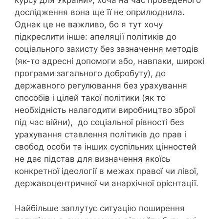
курсу для України», хоча на час проведеного
дослідження вона ще її не оприлюднила.
Однак це не важливо, бо я тут хочу
підкреслити інше: апеляції політиків до
соціального захисту без зазначення методів
(як-то адресні допомоги або, навпаки, широкі
програми загального добробуту), до
державного регулювання без урахування
способів і цілей такої політики (як то
необхідність налагодити виробництво зброї
під час війни), до соціальної рівності без
урахування ставлення політиків до прав і
свобод особи та інших суспільних цінностей
не дає підстав для визначення якоїсь
конкретної ідеології в межах правої чи лівої,
державоцентричної чи анархічної орієнтації.
Найбільше заплутує ситуацію поширення