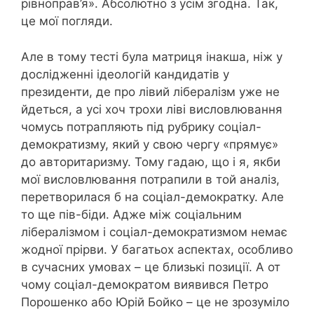
рівноправ’я». Абсолютно з усім згодна. Так,
це мої погляди.
Але в тому тесті була матриця інакша, ніж у
дослідженні ідеологій кандидатів у
президенти, де про лівий лібералізм уже не
йдеться, а усі хоч трохи ліві висловлювання
чомусь потрапляють під рубрику соціал-
демократизму, який у свою чергу «прямує»
до авторитаризму. Тому гадаю, що і я, якби
мої висловлювання потрапили в той аналіз,
перетворилася б на соціал-демократку. Але
то ще пів-біди. Адже між соціальним
лібералізмом і соціал-демократизмом немає
жодної прірви. У багатьох аспектах, особливо
в сучасних умовах – це близькі позиції. А от
чому соціал-демократом виявився Петро
Порошенко або Юрій Бойко – це не зрозуміло