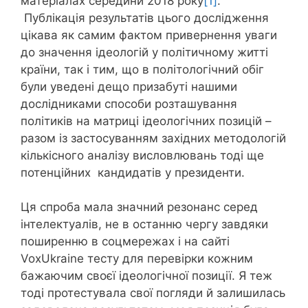
матеріалах середини 2018 року
[1]
.
Публікація результатів цього дослідження
цікава як самим фактом привернення уваги
до значення ідеологій у політичному житті
країни, так і тим, що в політологічний обіг
були уведені дещо призабуті нашими
дослідниками способи розташування
політиків на матриці ідеологічних позицій –
разом із застосуванням західних методологій
кількісного аналізу висловлювань тоді ще
потенційних кандидатів у президенти.
Ця спроба мала значний резонанс серед
інтелектуалів, не в останню чергу завдяки
поширенню в соцмережах і на сайті
VoxUkraine тесту для перевірки кожним
бажаючим своєї ідеологічної позиції. Я теж
тоді протестувала свої погляди й залишилась