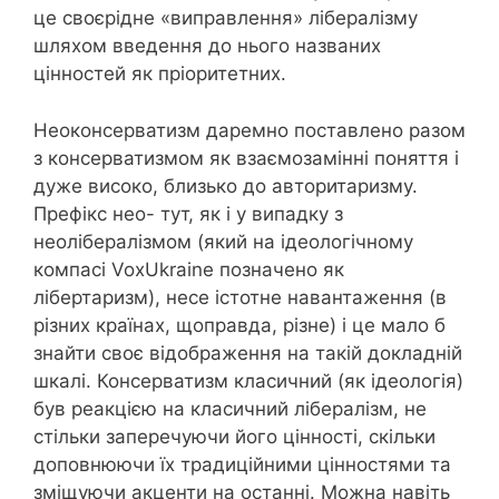
це своєрідне «виправлення» лібералізму
шляхом введення до нього названих
цінностей як пріоритетних.
Неоконсерватизм даремно поставлено разом
з консерватизмом як взаємозамінні поняття і
дуже високо, близько до авторитаризму.
Префікс нео- тут, як і у випадку з
неолібералізмом (який на ідеологічному
компасі VoxUkraine позначено як
лібертаризм), несе істотне навантаження (в
різних країнах, щоправда, різне) і це мало б
знайти своє відображення на такій докладній
шкалі. Консерватизм класичний (як ідеологія)
був реакцією на класичний лібералізм, не
стільки заперечуючи його цінності, скільки
доповнюючи їх традиційними цінностями та
зміщуючи акценти на останні. Можна навіть