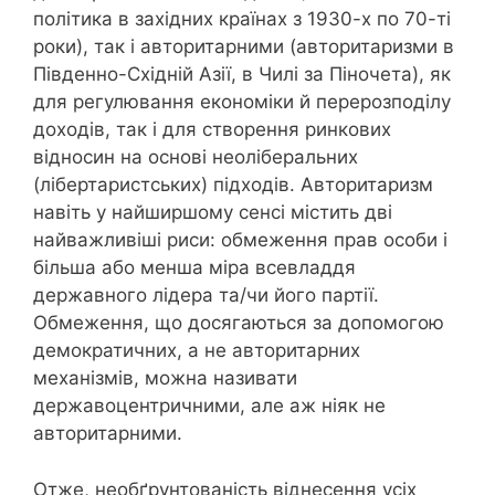
політика в західних країнах з 1930-х по 70-ті
роки), так і авторитарними (авторитаризми в
Південно-Східній Азії, в Чилі за Піночета), як
для регулювання економіки й перерозподілу
доходів, так і для створення ринкових
відносин на основі неоліберальних
(лібертаристських) підходів. Авторитаризм
навіть у найширшому сенсі містить дві
найважливіші риси: обмеження прав особи і
більша або менша міра всевладдя
державного лідера та/чи його партії.
Обмеження, що досягаються за допомогою
демократичних, а не авторитарних
механізмів, можна називати
державоцентричними, але аж ніяк не
авторитарними.
Отже, необґрунтованість віднесення усіх