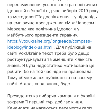
переосмислення усього спектра політичних
ідеологій в Україні під час виборів 2019 року
та методології їх дослідження – у відповідь
на емпіричне дослідження: «Між Чавесом і
Меркель: яка політична ідеологія у
майбутнього президента України».
https://voxukraine.org/longreads/compass-
ideology/index-ua.html
. Для публікації на
сайті VoxUkraine текст треба було дещо
реструктуризувати та зменшити кількість
знаків. Я була недостатньо мотивована це
робити, бо на той час ніде не працювала.
Тому обмежилася публікацією на своєму
сайті. А далі, сподіваюсь, буде…
Президентська виборча кампанія в Україні,
зокрема її перший тур, добігає кінця.
Кандидати намагаються перемогти своїх