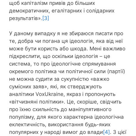
щоб капіталізм привів до більших
демократичних, егалітарних і солідарних
результатів».
[3]
У даному випадку я не збираюся писати про
те, добра чи погана ця ідеологія, яка від неї
може бути користь або шкода. Мені важливо
підкреслити, що оскільки ідеологія – це
система, то про ідеологічне спрямування
окремого політика чи політичної сили (партії)
не можна судити за сукупністю «важко
сумісних заяв», які, як стверджують
аналітики VoxUkraine, якраз і пропонують
«вітчизняні політики». Це, скоріше, свідчить
про їхню схильність до маніпулятивного
популізму, для якого характерна ідеологічна
еклектичність, використання будь-яких
популярних у народі вимог до влади
[4]
. З цієї