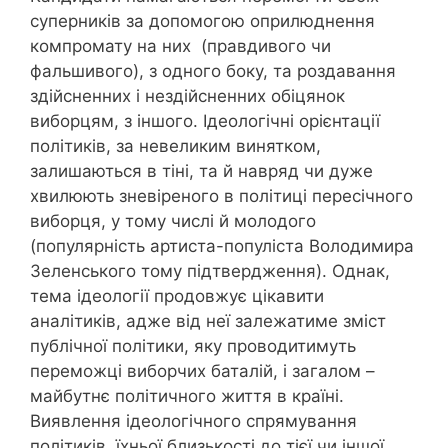
суперників за допомогою оприлюднення
компромату на них (правдивого чи
фальшивого), з одного боку, та роздавання
здійсненних і нездійсненних обіцянок
виборцям, з іншого. Ідеологічні орієнтації
політиків, за невеликим винятком,
залишаються в тіні, та й навряд чи дуже
хвилюють зневіреного в політиці пересічного
виборця, у тому числі й молодого
(популярність артиста-популіста Володимира
Зеленського тому підтвердження). Однак,
тема ідеології продовжує цікавити
аналітиків, адже від неї залежатиме зміст
публічної політики, яку проводитимуть
переможці виборчих баталій, і загалом –
майбутнє політичного життя в країні.
Виявлення ідеологічного спрямування
політиків, їхньої близькості до тієї чи іншої