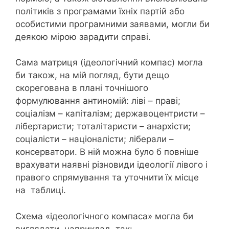
політиків з програмами їхніх партій або
особистими програмними заявами, могли би
деякою мірою зарадити справі.
Сама матриця (ідеологічний компас) могла
би також, на мій погляд, бути дещо
скорегована в плані точнішого
формулювання антиномій: ліві – праві;
соціалізм – капіталізм; державоцентристи –
лібертаристи; тоталітаристи – анархісти;
соціалісти – націоналісти; ліберали –
консерватори. В ній можна було б повніше
врахувати наявні різновиди ідеології лівого і
правого спрямування та уточнити їх місце
на таблиці.
Схема «ідеологічного компаса» могла би
виглядати, наприклад, так: