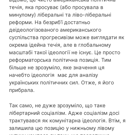
течія, яка просуває (або просувала в
минулому) ліберальні та ліво-ліберальні
реформи. На безриб’ї достатньо
деідеологізованого американського
суспільства прогресивізм може виглядати як
окрема ідейна течія, але в глобальному
масштабі такої ідеології не існує. Це просто
реформаторська політична позиція. Тим
більше не зрозуміло, яке значення ця
начебто ідеологія має для аналізу
українських політичних сил. Отже, я його
прибрала.
Так само, не дуже зрозуміло, що таке
лібертарний соціалізм. Адже соціалізм досі
трактувався як комунітарна ідеологія. Втім, я
залишила цю позицію у нижньому лівому