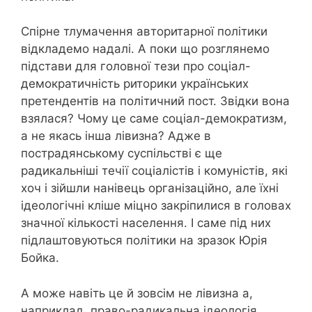
Спірне тлумачення авторитарної політики
відкладемо надалі. А поки що розглянемо
підстави для головної тези про соціал-
демократичність риторики українських
претендентів на політичний пост. Звідки вона
взялася? Чому це саме соціал-демократизм,
а не якась інша лівизна? Адже в
пострадянському суспільстві є ще
радикальніші течії соціалістів і комуністів, які
хоч і зійшли нанівець організаційно, але їхні
ідеологічні кліше міцно закріпилися в головах
значної кількості населення. І саме під них
підлаштовуються політики на зразок Юрія
Бойка.
А може навіть це й зовсім не лівизна а,
наприклад, право-радикальна ідеологія,