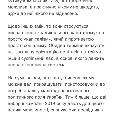
кутику компаса як таку, що теоретично
можлива, а практично нікому не шкодить,
адже до неї нікого не віднесено.
Щодо інших змін, то вони стосуються
виправлення «радикального капіталізму» на
просто «капіталізм», який є противагою
просто соціалізму. Обидва терміни вказують
на загальну орієнтацію політиків на той чи
інший суспільний лад, в основі якого лежить
певна економічна система.
Не сумніваюся, що і цю уточнену схему
можна далі покращувати, пристосовуючи до
потреб аналізу мало-ідеологізованого
політичного поля України. Тим більше, що дві
виборчі кампанії 2019 року дають для цього
великі можливості, спонукаючи дослідників