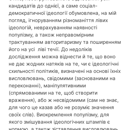
кандидатів до однієї, а саме соціал-
демократичної ідеології обумовлена, на мій
погляд, ігноруванням різноманіття лівих
ідеологій, неврахуванням наявності
популізму, а також неправомірним
трактуванням авторитаризму та поширенням
його на усі ліві течії. До недоліків
дослідження можна віднести й те, що воно
не дає жодних натяків на те, чи є ідеологічні
схильності політиків, визначені на основі їхніх
висловлювань, свідомими (заснованими на
переконанні), маніпулятивними
(спрямованими на те, щоб створити
враження), або ж несвідомими (сам не знає,
для чого це казав або не розуміє значення
своїх слів). Виокремлення популізму, для
якого змішування ідеологічних штампів є
нормою, а також зіставлення висловлювань