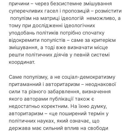
причини – через безсистемне змішування
суперечливих гасел і пропозицій – розмістити
популізм на матриці ідеологій неможливо, а
тому при дослідженні ідеологічних
уподобань політиків потрібно спочатку
відокремити популістів – саме за критерієм
змішування, а тоді вже визначати місце
решти політичних діячів у певній системі
координат.
Саме популізму, а не соціал-демократизму
притаманний і авторитаризм – неоднакової
сили та різного забарвлення, визначення
якого авторами публікації також є
недостатньо коректним. На їхню думку,
авторитаризм – «це поширений термін у
політичних науках, який означає, що
держава має сильний вплив на свободи