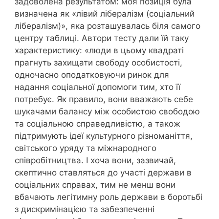
задоволена результатом: моя позиція була
визначена як «лівий лібералізм (соціальний
лібералізм)», яка розташувалась біля самого
центру таблиці. Автори тесту дали їй таку
характеристику: «люди в цьому квадраті
прагнуть захищати свободу особистості,
одночасно оподатковуючи ринок для
надання соціальної допомоги тим, хто її
потребує. Як правило, вони вважають себе
шукачами балансу між особистою свободою
та соціальною справедливістю, а також
підтримують ідеї культурного різноманіття,
світського уряду та міжнародного
співробітництва. І хоча вони, зазвичай,
скептично ставляться до участі держави в
соціальних справах, тим не менш вони
вбачають легітимну роль держави в боротьбі
з дискримінацією та забезпеченні