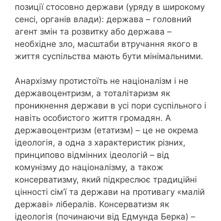
позиції стосовно держави (уряду в широкому
сенсі, органів влади): держава – головний
агент змін та розвитку або держава –
необхідне зло, масштаби втручання якого в
життя суспільства мають бути мінімальними.
Анархізму протистоїть не націоналізм і не
державоцентризм, а тоталітаризм як
проникнення держави в усі пори суспільного і
навіть особистого життя громадян. А
державоцентризм (етатизм) – це не окрема
ідеологія, а одна з характеристик різних,
принципово відмінних ідеологій – від
комунізму до націоналізму, а також
консерватизму, який підкреслює традиційні
цінності сім’ї та держави на противагу «малій
державі» лібералів. Консерватизм як
ідеологія (починаючи від Едмунда Берка) –