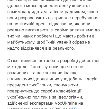
ідеології може принести деяку користь і
самим кандидатам та їхнім радникам, якщо
вони розраховують на тривале перебування
на політичній арені, підказавши, як вони
реально виглядають зі своїми апеляціями до
тих чи інших проблем і що мають робити в
майбутньому, щоб їхній уявний образ не
надто відрізнявся від реального.
Отже, виникає потреба в розробці добротної
методології аналізу поки що чітко не
означених, та все ж так чи інакше
спливаючих ідеологічних уподобань лідерів
президентської гонки, спонукаючи
повернутись до спроби класифікації
українських політиків за ідеологіями,
здійсненої експертами VoxUkraine на