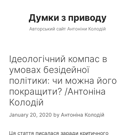
Skip
to
Думки з приводу
content
Авторський сайт Антоніни Колодій
Ідеологічний компас в
умовах безідейної
політики: чи можна його
покращити? /Антоніна
Колодій
January 20, 2020
by
Антоніна Колодій
Ця стаття писалася заради критичного