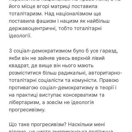
його місце вгорі матриці поставила
тоталітаризм. Над націоналізмом ще
поставила фашизм і нацизм як найбільш
державоцентричні, тобто тоталітарні
ідеології.
З соціал-демократизмом було б усе гаразд,
якби він не зайняв увесь верхній лівий
квадрат, де вище він нього мають
розміститися більш радикальні, авторитарно-
тоталітарні соціалісти та комуністи. Правою
противагою соціал-демократизму в теорії і
на практиці виступає консерватизм та
лібертаризм, а зовсім не ідеологія
прогресивізму.
Що таке прогресивізм? Наскільки мені
відомо, це чисто американська політична