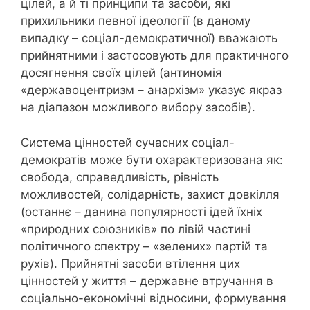
цілей, а й ті принципи та засоби, які
прихильники певної ідеології (в даному
випадку – соціал-демократичної) вважають
прийнятними і застосовують для практичного
досягнення своїх цілей (антиномія
«державоцентризм – анархізм» указує якраз
на діапазон можливого вибору засобів).
Система цінностей сучасних соціал-
демократів може бути охарактеризована як:
свобода, справедливість, рівність
можливостей, солідарність, захист довкілля
(останнє – данина популярності ідей їхніх
«природних союзників» по лівій частині
політичного спектру – «зелених» партій та
рухів). Прийнятні засоби втілення цих
цінностей у життя – державне втручання в
соціально-економічні відносини, формування