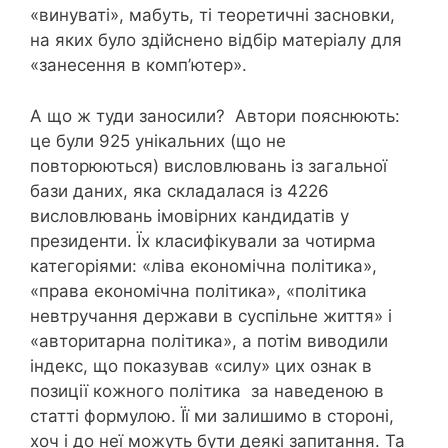
«винуваті», мабуть, ті теоретичні засновки,
на яких було здійснено відбір матеріалу для
«занесення в комп’ютер».
А що ж туди заносили? Автори пояснюють:
це були 925 унікальних (що не
повторюються) висловлювань із загальної
бази даних, яка складалася із 4226
висловлювань імовірних кандидатів у
президенти. Їх класифікували за чотирма
категоріями: «ліва економічна політика»,
«права економічна політика», «політика
невтручання держави в суспільне життя» і
«авторитарна політика», а потім виводили
індекс, що показував «силу» цих ознак в
позиції кожного політика за наведеною в
статті формулою. Її ми залишимо в стороні,
хоч і до неї можуть бути деякі запитання. Та