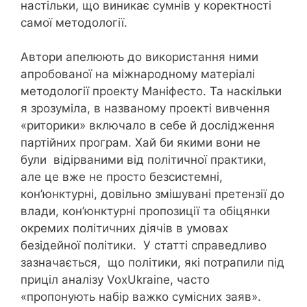
настільки, що виникає сумнів у коректності
самої методології.
Автори апелюють до використання ними
апробованої на міжнародному матеріалі
методології проекту Маніфесто. Та наскільки
я зрозуміла, в названому проекті вивчення
«риторики» включало в себе й дослідження
партійних програм. Хай би якими вони не
були відірваними від політичної практики,
але це вже не просто безсистемні,
кон’юнктурні, довільно змішувані претензії до
влади, кон’юнктурні пропозиції та обіцянки
окремих політичних діячів в умовах
безідейної політики. У статті справедливо
зазначається, що політики, які потрапили під
приціл аналізу VoxUkraine, часто
«пропонують набір важко сумісних заяв».