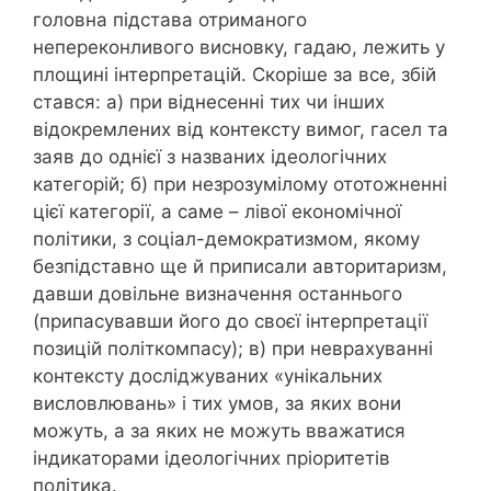
головна підстава отриманого
непереконливого висновку, гадаю, лежить у
площині інтерпретацій. Скоріше за все, збій
стався: а) при віднесенні тих чи інших
відокремлених від контексту вимог, гасел та
заяв до однієї з названих ідеологічних
категорій; б) при незрозумілому ототожненні
цієї категорії, а саме – лівої економічної
політики, з соціал-демократизмом, якому
безпідставно ще й приписали авторитаризм,
давши довільне визначення останнього
(припасувавши його до своєї інтерпретації
позицій політкомпасу); в) при неврахуванні
контексту досліджуваних «унікальних
висловлювань» і тих умов, за яких вони
можуть, а за яких не можуть вважатися
індикаторами ідеологічних пріоритетів
політика.