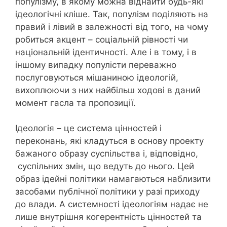
популізму, в якому можна віднайти будь-які
ідеологічні кліше. Так, популізм поділяють на
правий і лівий в залежності від того, на чому
робиться акцент – соціальній рівності чи
національній ідентичності. Але і в тому, і в
іншому випадку популісти переважно
послуговуються мішаниною ідеологій,
вихоплюючи з них найбільш ходові в даний
момент гасла та пропозиції.
Ідеологія – це система цінностей і
переконань, які кладуться в основу проекту
бажаного образу суспільства і, відповідно,
суспільних змін, що ведуть до нього. Цей
образ ідейні політики намагаються наблизити
засобами публічної політики у разі приходу
до влади. А системності ідеологіям надає не
лише внутрішня когерентність цінностей та