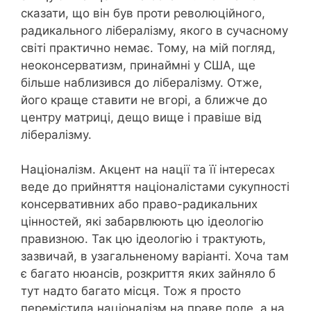
сказати, що він був проти революційного,
радикального лібералізму, якого в сучасному
світі практично немає. Тому, на мій погляд,
неоконсерватизм, принаймні у США, ще
більше наблизився до лібералізму. Отже,
його краще ставити не вгорі, а ближче до
центру матриці, дещо вище і правіше від
лібералізму.
Націоналізм. Акцент на нації та її інтересах
веде до прийняття націоналістами сукупності
консервативних або право-радикальних
цінностей, які забарвлюють цю ідеологію
правизною. Так цю ідеологію і трактують,
зазвичай, в узагальненому варіанті. Хоча там
є багато нюансів, розкриття яких зайняло б
тут надто багато місця. Тож я просто
перемістила націоналізм на праве поле, а на