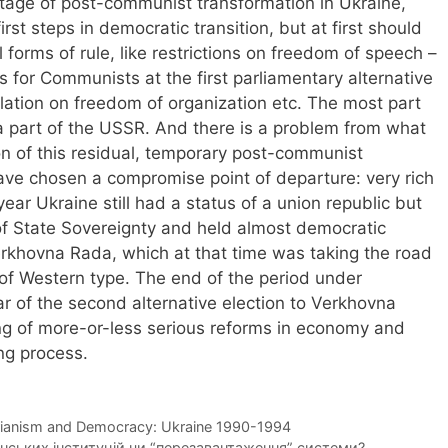
stage of post-communist transformation in Ukraine,
rst steps in democratic transition, but at first should
 forms of rule, like restrictions on freedom of speech –
tas for Communists at the first parliamentary alternative
slation on freedom of organization etc. The most part
a part of the USSR. And there is a problem from what
on of this residual, temporary post-communist
 have chosen a compromise point of departure: very rich
 year Ukraine still had a status of a union republic but
f State Sovereignty and held almost democratic
 Verkhovna Rada, which at that time was taking the road
 of Western type. The end of the period under
ar of the second alternative election to Verkhovna
ng of more-or-less serious reforms in economy and
ing process.
ianism and Democracy: Ukraine 1990-1994
нських інституцій чи “перезавантаження” системи?