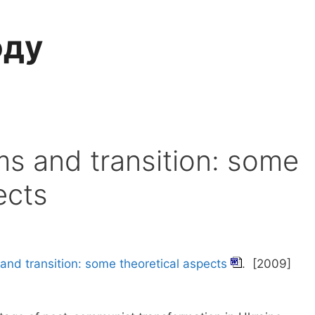
оду
ms and transition: some
ects
 and transition: some theoretical aspects
. [2009]