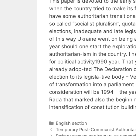
This paper is devoted to the early 
when the country tried to make its fi
have some authoritarian transitional
so called “socialist pluralism”, quo
elections, inadequate and late legi
of this way Ukraine went on being 
year should one start the explorati
authoritarian-ism in the country. I
for political activity1990 year. That
already adop-ted The Declaration o
election to its legisla-tive body –
of transformation into a parliament
consideration will be 1994 – the ye
Rada that marked also the beginni
intensification of constitution build
Categories
English section
Temporary Post-Communist Authoritar
Реформування політичних та управлі