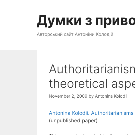
Skip
to
Думки з прив
content
Авторський сайт Антоніни Колодій
Authoritarianis
theoretical asp
November 2, 2009
by
Antonina Kolodii
Antonina Kolodii. Authoritarianisms
(unpublished paper)