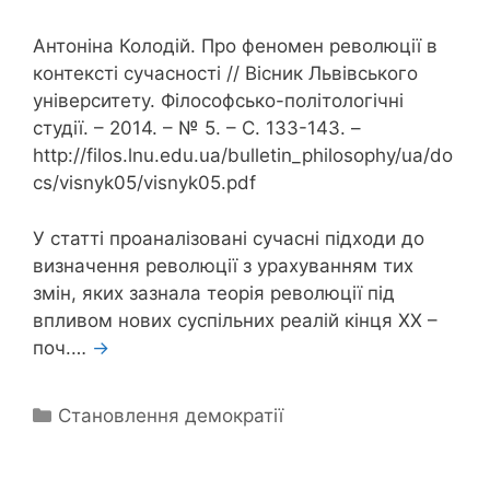
Антоніна Колодій. Про феномен революції в
контексті сучасності // Вісник Львівського
університету. Філософсько-політологічні
студії. – 2014. – № 5. – С. 133-143. –
http://filos.lnu.edu.ua/bulletin_philosophy/ua/do
cs/visnyk05/visnyk05.pdf
У статті проаналізовані сучасні підходи до
визначення революції з урахуванням тих
змін, яких зазнала теорія революції під
впливом нових суспільних реалій кінця ХХ –
поч.…
→
Categories
Становлення демократії