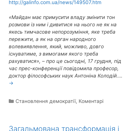
http://galinfo.com.ua/news/149507.htm
«Майдан має примусити владу змінити тон
розмови із ним і дивитися на нього не як на
якесь тимчасове непорозуміння, яке треба
пережити, а як на орган народного
волевиявлення, який, можливо, довго
існуватиме, з вимогами якого треба
рахуватися», – про це сьогодні, 17 грудня, під
час прес-конференції повідомила професор,
доктор філософських наук Антоніна Колодій.
…
→
Categories
Становлення демократії
,
Коментарі
Загальмована трансформація і