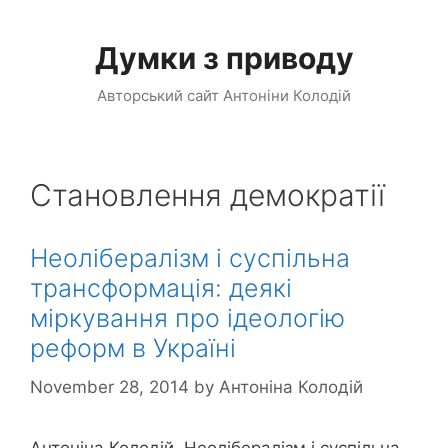
Skip
to
Думки з приводу
content
Авторський сайт Антоніни Колодій
Становлення демократії
Неолібералізм і суспільна
трансформація: деякі
міркування про ідеологію
реформ в Україні
November 28, 2014
by
Антоніна Колодій
Антоніна Колодій. Неолібералізм і суспільна