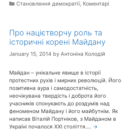
Categories
Становлення демократії
,
Коментарі
Про націєтворчу роль та
історичні корені Майдану
January 15, 2014
by
Антоніна Колодій
Майдан – унікальне явище в історії
протестних рухів і мирних революцій. Його
позитивна аура і самодостатність,
неочікувана твердість і доброта його
учасників спонукають до роздумів над
феноменом Майдану і його майбутнім. Як
написав Віталій Портніков, з Майданом в
Україні почалося ХХІ століття.…
→